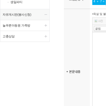
4 ＋ 7 =
생일파티
•욕설 및 
자유게시판(봉사신청)
툴바 더보기
늘푸른아동원 가족방
자
인용구
배경색
굴림
고충상담
* 본문내용