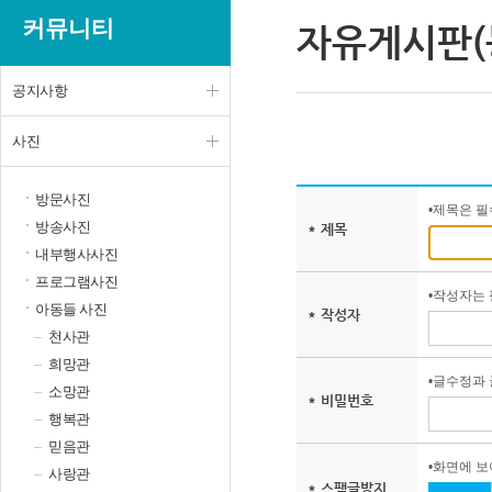
커뮤니티
자유게시판(
공지사항
사진
방문사진
•제목은 
방송사진
* 제목
내부행사사진
프로그램사진
•작성자는
아동들 사진
* 작성자
천사관
희망관
•글수정과
소망관
* 비밀번호
행복관
믿음관
•화면에 
사랑관
* 스팸글방지