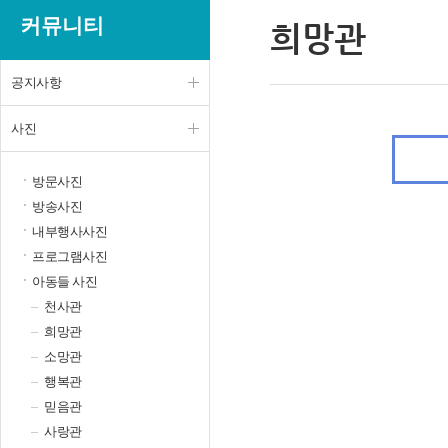
커뮤니티
희망관
공지사항
사진
방문사진
방송사진
내부행사사진
프로그램사진
아동들 사진
천사관
희망관
소망관
행복관
믿음관
사랑관