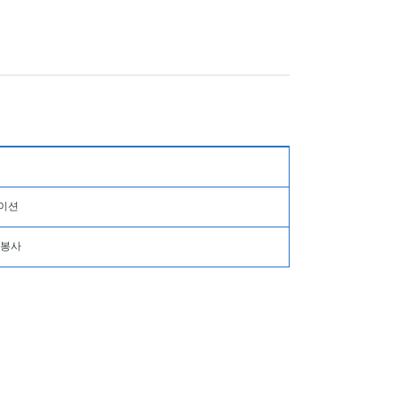
에이션
 봉사