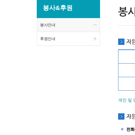
봉사&후원
봉
봉사안내
후원안내
자
개인 및
자
전화