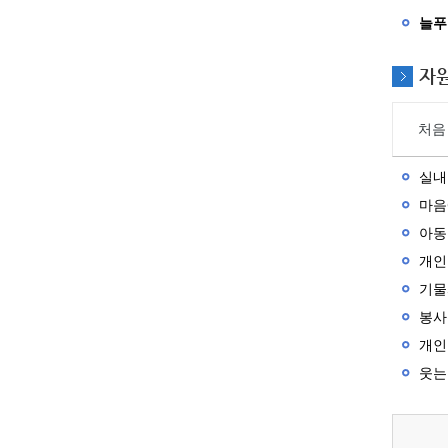
늘푸른
자
처음
실내
마음
아동
개인
기물
봉사
개인
웃는