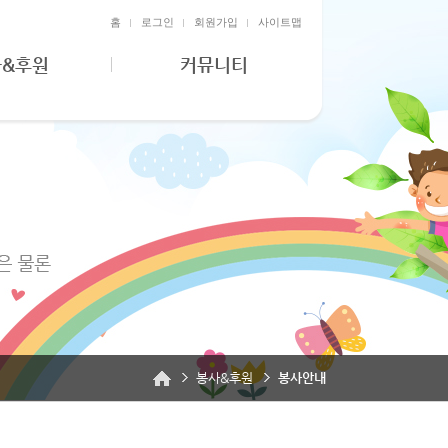
홈
로그인
회원가입
사이트맵
사&후원
커뮤니티
봉사&후원
봉사안내