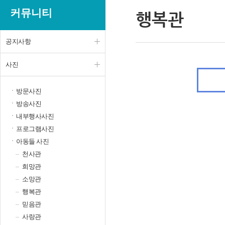
커뮤니티
행복관
공지사항
사진
방문사진
방송사진
내부행사사진
프로그램사진
아동들 사진
천사관
희망관
소망관
행복관
믿음관
사랑관