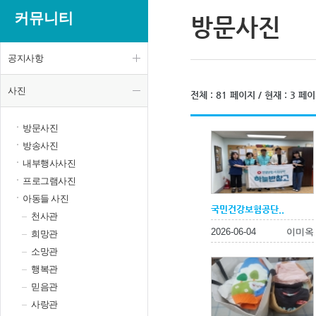
커뮤니티
방문사진
공지사항
사진
전체 : 81 페이지 / 현재 : 3 페
방문사진
방송사진
내부행사사진
프로그램사진
아동들 사진
국민건강보험공단..
천사관
2026-06-04
이미옥
희망관
소망관
행복관
믿음관
사랑관